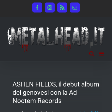
Salta
Facebook
Instagram
Rss
Email
al
contenuto
ASHEN FIELDS, il debut album
dei genovesi con la Ad
Noctem Records