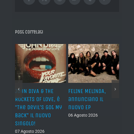
Facebook
X
Reddit
WhatsApp
Tumblr
Pinterest
Post correlati
o I
JOHN DIVA & THE
FELINE MELINDA,
BELP
n?”
ROCKETS OF LOVE, è
annunciano il
i lav
al
“The Devil’s Got My
nuovo EP
disco
Back” il nuovo
2027
06 Agosto 2026
singolo!
05 Ago
07 Agosto 2026