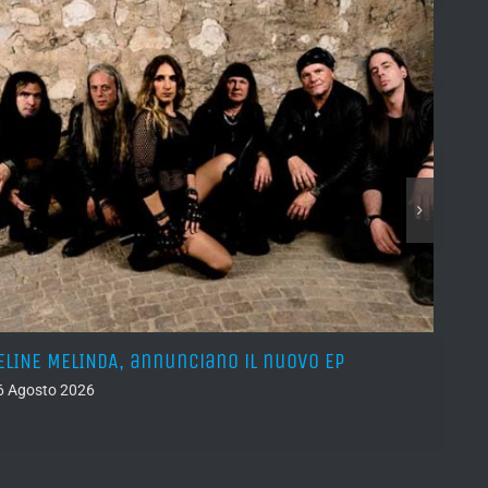
ELINE MELINDA, annunciano il nuovo EP
BELPH
attes
6 Agosto 2026
05 Ago