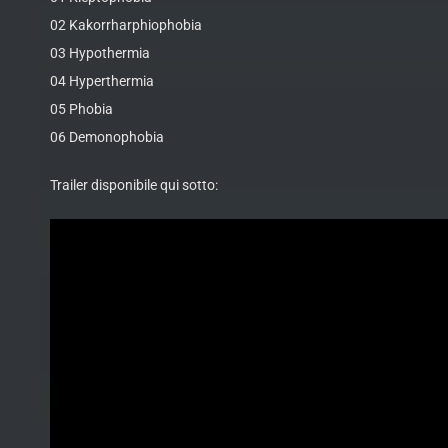
02 Kakorrharphiophobia
03 Hypothermia
04 Hyperthermia
05 Phobia
06 Demonophobia
Trailer disponibile qui sotto: