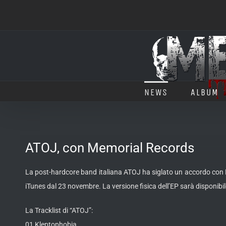
Salta
al
contenuto
NEWS
ALBUM
ATOJ, con Memorial Records
La post-hardcore band italiana ATOJ ha siglato un accordo con Mem
iTunes dal 23 novembre. La versione fisica dell’EP sarà disponibile
La Tracklist di “ATOJ”:
01 Kleptophobia