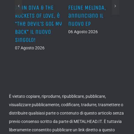
o I
JOHN DIVA & THE
FELINE MELINDA,
BELP
n?”
ROCKETS OF LOVE, è
annunciano il
i lav
al
“The Devil’s Got My
nuovo EP
disco
Back” il nuovo
2027
06 Agosto 2026
singolo!
05 Ago
07 Agosto 2026
È vietato copiare, riprodurre, ripubblicare, pubblicare,
visualizzare pubblicamente, codificare, tradurre, trasmettere o
distribuire qualsiasi parte o contenuto di questo articolo senza
previo consenso scritto da parte di METALHEAD.IT. È tuttavia
liberamente consentito pubblicare un link diretto a questo