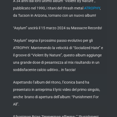
A 34 anni dal loro ultimo album “Violent By Nature”,
pubblicato nel 1990, i titani del thrash metal
ATROPHY
,
da Tucson in Arizona, tornano con un nuovo album!
“Asylum” uscirà il 15 marzo 2024 su Massacre Records!
“Asylum” segna il prossimo passo evolutivo per gli
ATROPHY. Mantenendo la velocità di “Socialized Hate” e
il groove di “Violent By Nature”, questo album aggiunge
una grande dose di pesantezza al mix risultando in un
soddisfacente calcio uditivo… in faccia!
Aspettando l’album del ritono, l’iconica band ha
presentato in anteprima il lyric video del primo singolo,
anche brano di apertura dell’album: “Punishment For
All”.
Il frontman Brian Zimmerman afferma:
” ‘Punishment