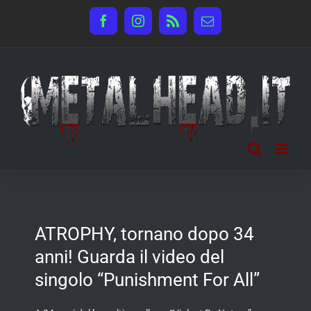
Salta
Facebook
Instagram
Rss
Email
al
contenuto
ATROPHY, tornano dopo 34
anni! Guarda il video del
singolo “Punishment For All”