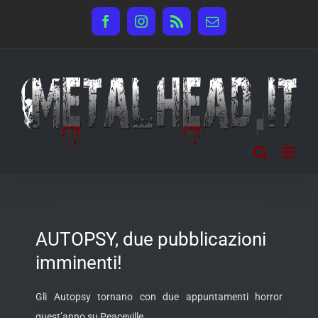
Salta
Facebook
Instagram
Rss
Email
al
contenuto
AUTOPSY, due pubblicazioni
imminenti!
Gli Autopsy tornano con due appuntamenti horror
quest’anno su Peaceville.