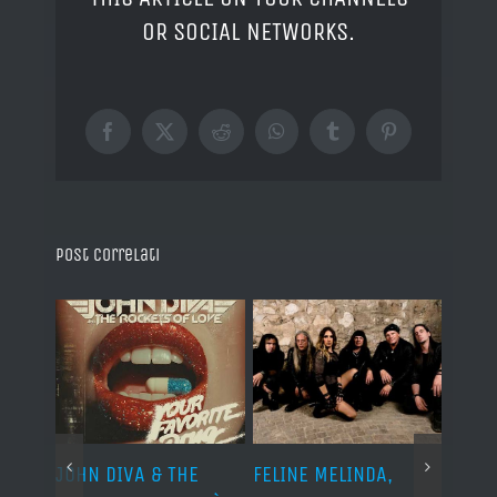
OR SOCIAL NETWORKS.
Facebook
X
Reddit
WhatsApp
Tumblr
Pinterest
Post correlati
o I
JOHN DIVA & THE
FELINE MELINDA,
BELP