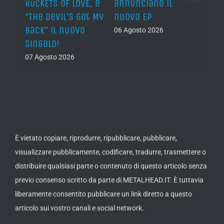
n?”
ROCKETS OF LOVE, è
annunciano il
i lav
al
“The Devil’s Got My
nuovo EP
disco
Back” il nuovo
2027
06 Agosto 2026
singolo!
05 Ago
07 Agosto 2026
È vietato copiare, riprodurre, ripubblicare, pubblicare,
visualizzare pubblicamente, codificare, tradurre, trasmettere o
distribuire qualsiasi parte o contenuto di questo articolo senza
previo consenso scritto da parte di METALHEAD.IT. È tuttavia
liberamente consentito pubblicare un link diretto a questo
articolo sui vostro canali e social network.