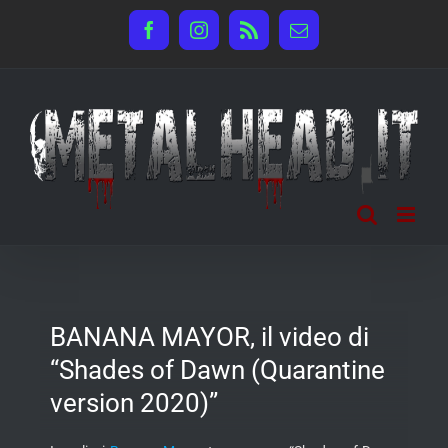
Salta
Facebook
Instagram
Rss
Email
al
contenuto
BANANA MAYOR, il video di
“Shades of Dawn (Quarantine
version 2020)”