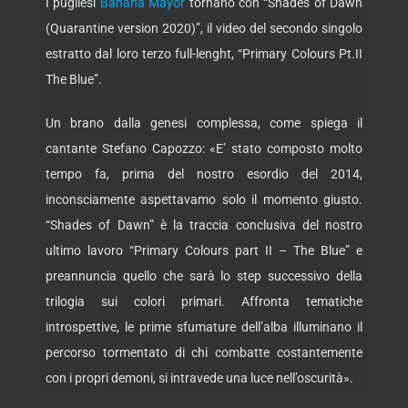
I pugliesi
Banana Mayor
tornano con “Shades of Dawn
(Quarantine version 2020)”, il video del secondo singolo
estratto dal loro terzo full-lenght, “Primary Colours Pt.II
The Blue”.
Un brano dalla genesi complessa, come spiega il
cantante Stefano Capozzo: «E’ stato composto molto
tempo fa, prima del nostro esordio del 2014,
inconsciamente aspettavamo solo il momento giusto.
“Shades of Dawn” è la traccia conclusiva del nostro
ultimo lavoro “Primary Colours part II – The Blue” e
preannuncia quello che sarà lo step successivo della
trilogia sui colori primari. Affronta tematiche
introspettive, le prime sfumature dell’alba illuminano il
percorso tormentato di chi combatte costantemente
con i propri demoni, si intravede una luce nell’oscurità».