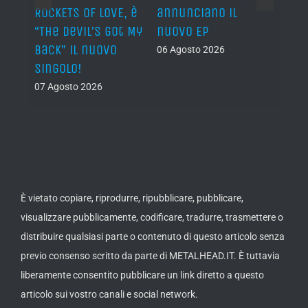
n?”
ROCKETS OF LOVE, è
annunciano il
i lav
al
“The Devil’s Got My
nuovo EP
disco
Back” il nuovo
2027
06 Agosto 2026
singolo!
05 Ago
07 Agosto 2026
È vietato copiare, riprodurre, ripubblicare, pubblicare,
visualizzare pubblicamente, codificare, tradurre, trasmettere o
distribuire qualsiasi parte o contenuto di questo articolo senza
previo consenso scritto da parte di METALHEAD.IT. È tuttavia
liberamente consentito pubblicare un link diretto a questo
articolo sui vostro canali e social network.