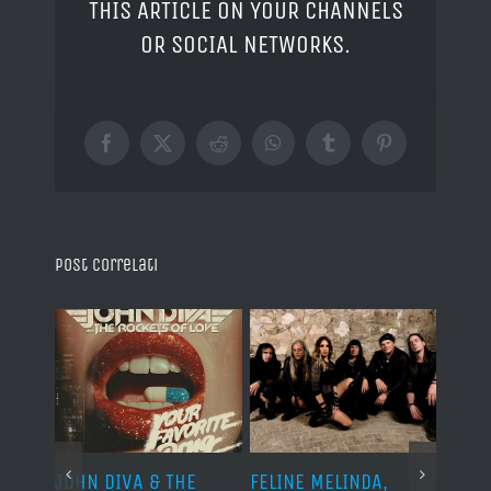
THIS ARTICLE ON YOUR CHANNELS
OR SOCIAL NETWORKS.
Facebook
X
Reddit
WhatsApp
Tumblr
Pinterest
Post correlati
o I
JOHN DIVA & THE
FELINE MELINDA,
BELP