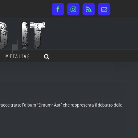
Facebook
Instagram
Rss
Email
METALIVE
 tracce tratte l’album “Draumr Àst” che rappresenta il debutto della