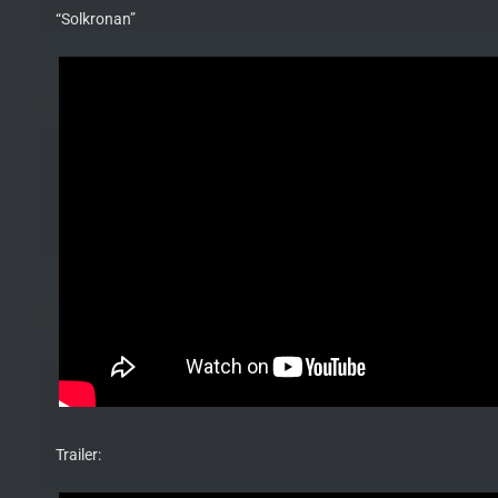
“Solkronan”
Trailer: