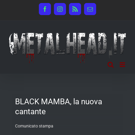
Salta
Facebook
Instagram
Rss
Email
al
contenuto
BLACK MAMBA, la nuova
cantante
Comunicato stampa