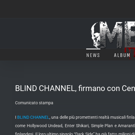
Salta
al
contenuto
NEWS
ALBUM
BLIND CHANNEL, firmano con Cen
Comunicato stampa
I
BLIND CHANNEL
, una delle più promettenti realtà musicali fin
come Hollywood Undead, Enter Shikari, Simple Plan e Amaranth
finlandesi. Il loro ultimo singolo “Dark Side”
ha già fatto milioni d