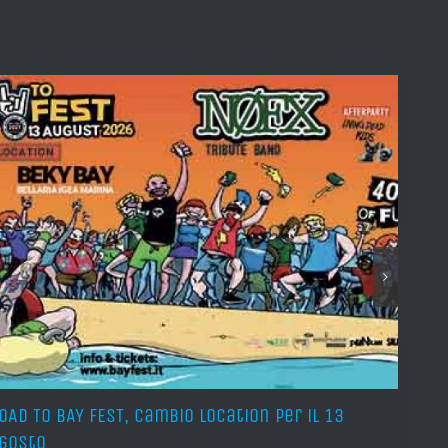
OAD TO BAY FEST, cambio location per il 13
ECNE
gosto
Nott