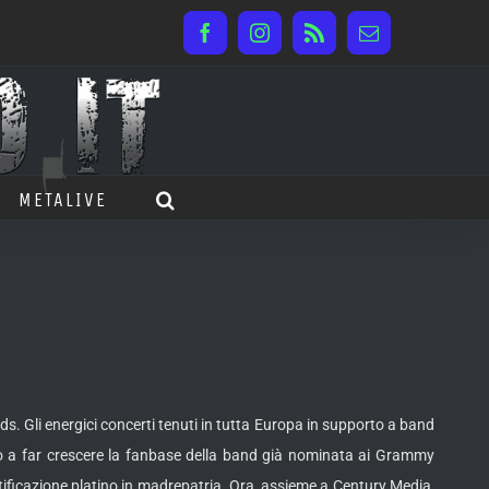
Facebook
Instagram
Rss
Email
METALIVE
ds. Gli energici concerti tenuti in tutta Europa in supporto a band
o a far crescere la fanbase della band già nominata ai Grammy
rtificazione platino in madrepatria. Ora, assieme a Century Media,