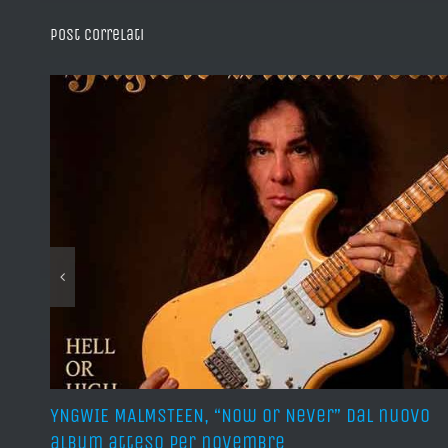
Post correlati
our
YNGWIE MALMSTEEN, “Now Or Never” dal nuovo
album atteso per novembre