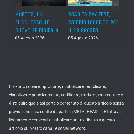
EEN,
MORTIIS, ha
ROAD TO BAY FEST,
ECNE
 dal
pubblicato un
cambio location per
annu
nuovo EP digitale
il 13 agosto
“Litu
Nott
05 Agosto 2026
05 Agosto 2026
05 Ago
È vietato copiare, riprodurre, ripubblicare, pubblicare,
visualizzare pubblicamente, codificare, tradurre, trasmettere o
distribuire qualsiasi parte o contenuto di questo articolo senza
previo consenso scritto da parte di METALHEAD.IT. È tuttavia
liberamente consentito pubblicare un link diretto a questo
articolo sui vostro canali e social network.