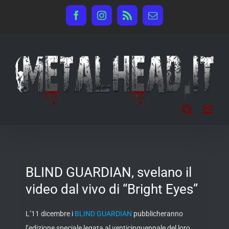
Salta
Facebook
Instagram
Rss
Email
al
contenuto
BLIND GUARDIAN, svelano il
video dal vivo di “Bright Eyes”
L’11 dicembre i
BLIND GUARDIAN
pubblicheranno
l’edizione speciale legata al venticinquennale del loro