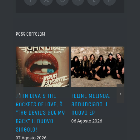
Facebook
X
Reddit
WhatsApp
Tumblr
Pinterest
Post correlati
o I
JOHN DIVA & THE
FELINE MELINDA,
BELP
n?”
ROCKETS OF LOVE, è
annunciano il
i lav
al
“The Devil’s Got My
nuovo EP
disco
Back” il nuovo
2027
06 Agosto 2026
singolo!
05 Ago
07 Agosto 2026