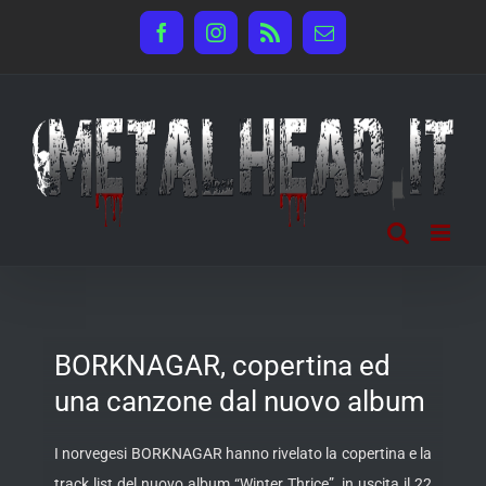
Salta
Facebook
Instagram
Rss
Email
al
contenuto
BORKNAGAR, copertina ed
una canzone dal nuovo album
I norvegesi BORKNAGAR hanno rivelato la copertina e la
track list del nuovo album “Winter Thrice”, in uscita il 22