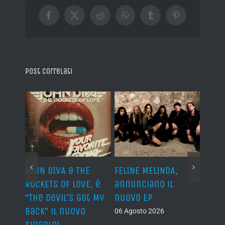
Facebook
X
Reddit
WhatsApp
Tumblr
Pinterest
Post correlati
o I
JOHN DIVA & THE
FELINE MELINDA,
BELP
n?”
ROCKETS OF LOVE, è
annunciano il
i lav
al
“The Devil’s Got My
nuovo EP
disco
Back” il nuovo
2027
06 Agosto 2026
singolo!
05 Ago