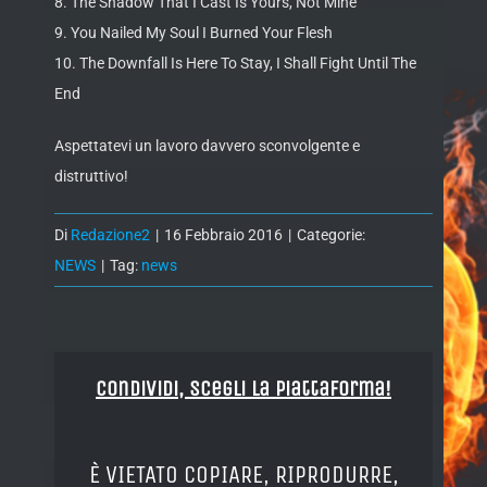
8. The Shadow That I Cast Is Yours, Not Mine
9. You Nailed My Soul I Burned Your Flesh
10. The Downfall Is Here To Stay, I Shall Fight Until The
End
Aspettatevi un lavoro davvero sconvolgente e
distruttivo!
Di
Redazione2
|
16 Febbraio 2016
|
Categorie:
NEWS
|
Tag:
news
Condividi, Scegli la piattaforma!
È VIETATO COPIARE, RIPRODURRE,