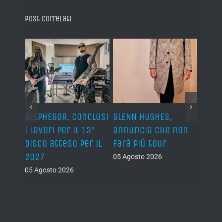
Post correlati
BELPHEGOR, conclusi
GLENN HUGHES,
YNGW
i lavori per il 13°
annuncia che non
“Now
disco atteso per il
farà più tour
nuov
2027
atte
05 Agosto 2026
nove
05 Agosto 2026
05 Ago