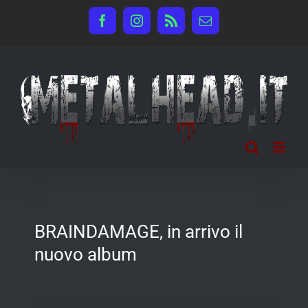
Salta
Facebook
Instagram
Rss
Email
al
contenuto
BRAINDAMAGE, in arrivo il
nuovo album