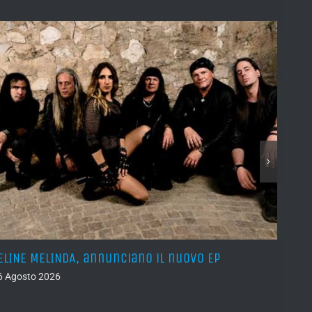
ELINE MELINDA, annunciano il nuovo EP
BELPH
attes
6 Agosto 2026
05 Ago