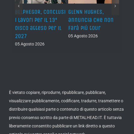
BELPHEGOR, conclusi
GLENN HUGHES,
YNGW
i lavori per il 13°
annuncia che non
“Now
disco atteso per il
farà più tour
nuov
2027
atte
05 Agosto 2026
nove
05 Agosto 2026
05 Ago
È vietato copiare, riprodurre, ripubblicare, pubblicare,
visualizzare pubblicamente, codificare, tradurre, trasmettere o
distribuire qualsiasi parte o contenuto di questo articolo senza
previo consenso scritto da parte di METALHEAD.IT. È tuttavia
liberamente consentito pubblicare un link diretto a questo