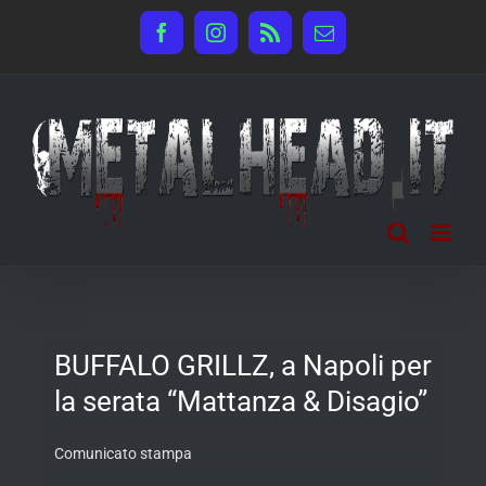
Salta
Facebook
Instagram
Rss
Email
al
contenuto
BUFFALO GRILLZ, a Napoli per
la serata “Mattanza & Disagio”
Comunicato stampa