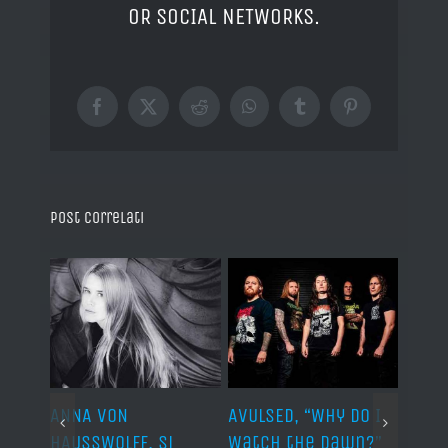
OR SOCIAL NETWORKS.
Facebook
X
Reddit
WhatsApp
Tumblr
Pinterest
Post correlati
ARDS,
ANNA VON
AVULSED, “Why Do I
lo
HAUSSWOLFF, si
Watch the Dawn?”