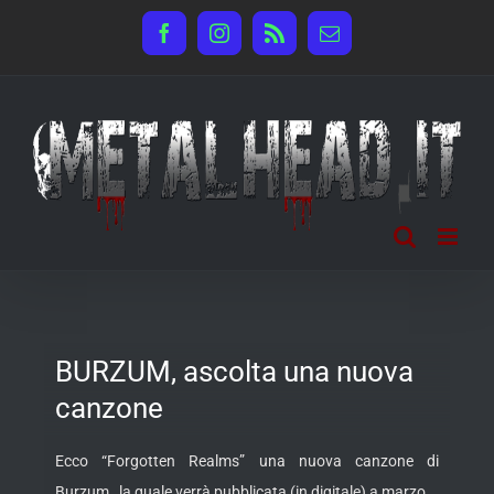
Salta
Facebook
Instagram
Rss
Email
al
contenuto
BURZUM, ascolta una nuova
canzone
Ecco “Forgotten Realms” una nuova canzone di
Burzum, la quale verrà pubblicata (in digitale) a marzo.