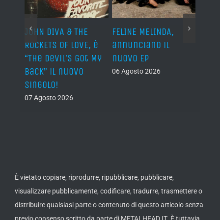
o I
JOHN DIVA & THE
FELINE MELINDA,
BELP
n?”
ROCKETS OF LOVE, è
annunciano il
i lav
al
“The Devil’s Got My
nuovo EP
disco
Back” il nuovo
2027
06 Agosto 2026
singolo!
05 Ago
07 Agosto 2026
È vietato copiare, riprodurre, ripubblicare, pubblicare,
visualizzare pubblicamente, codificare, tradurre, trasmettere o
distribuire qualsiasi parte o contenuto di questo articolo senza
previo consenso scritto da parte di METALHEAD.IT. È tuttavia