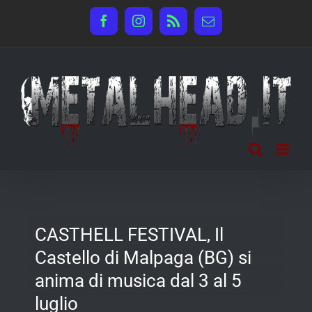
Salta
Facebook
Instagram
Rss
Email
al
contenuto
CASTHELL FESTIVAL, Il
Castello di Malpaga (BG) si
anima di musica dal 3 al 5
luglio