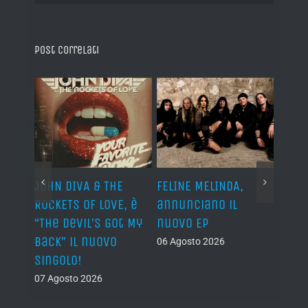
Post correlati
o I
JOHN DIVA & THE
FELINE MELINDA,
BELP
n?”
ROCKETS OF LOVE, è
annunciano il
i lav
al
“The Devil’s Got My
nuovo EP
disco
Back” il nuovo
2027
06 Agosto 2026
singolo!
05 Ago
07 Agosto 2026