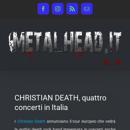
Salta
Facebook
Instagram
Rss
Email
al
contenuto
CHRISTIAN DEATH, quattro
concerti in Italia
I
Christian Death
annunciano il tour europeo che vedrà
la gothic death rock band impegnata in concerti anche