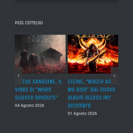
Post correlati
ST, al
CULTUS SANGUINE, il
ELEINE, “Watch As
AVUL
video di “When
We Rise” dal nuovo
dei 
e
Silence Devours”
album atteso per
del 
a
dicembre
04 Agosto 2026
31 Lug
01 Agosto 2026