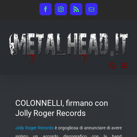
Salta
Facebook
Instagram
Rss
Email
al
contenuto
COLONNELLI, firmano con
Jolly Roger Records
Jolly Roger Records
è orgogliosa di annunciare di avere
siglato un accordo discografico con la band