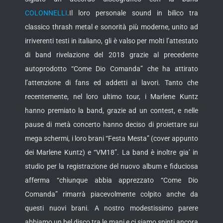
COLONNELLI
.
Il loro personale sound in bilico tra
classico thrash metal e sonorità più moderne, unito ad
irriverenti testi in italiano, gli è valso per molti l’attestato
di band rivelazione del 2018 grazie al precedente
autoprodotto “Come Dio Comanda” che ha attirato
l’attenzione di fans ed addetti ai lavori. Tanto che
recentemente, nel loro ultimo tour, i Marlene Kuntz
hanno premiato la band, grazie ad un contest, e nelle
pause di metà concerto hanno deciso di proiettare sui
mega schermi, i loro brani “Festa Mesta” (cover appunto
dei Marlene Kuntz) e “VM18”. La band è inoltre gia’ in
studio per la registrazione del nuovo album e fiduciosa
afferma “chiunque abbia apprezzato “Come Dio
Comanda” rimarrà piacevolmente colpito anche da
questi nuovi brani. A nostro modestissimo parere
abbiamo un bel disco tra le mani e ci siamo spinti ancora