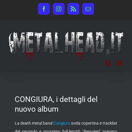
Salta
Facebook
Instagram
Rss
Email
al
contenuto
CONGIURA, i dettagli del
nuovo album
La death metal band
Congiura
svela copertina e tracklist
del secondo e prossimo full-length “Requiem” previsto