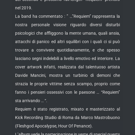
nel 2019.
La band ha commentato : ” …”Requiem” rappresenta la
nostra personale visione riguardo diversi disturbi
psicologici che affliggono la mente umana, quali ansia,
attacchi di panico ed altri squilibri con i quali ci si può
trovare a convivere quotidianamente, e che spesso
lasciano segni indelebili a livello emotivo ed interiore. La
cover artwork infatti, realizzata dal talentuoso artista
Davide Mancini, mostra un turbinio di demoni che
strazia le proprie vittime senza scampo, proprio come
fanno i pensieri ossessivi con le paesone … “Requiem”
sta arrivando … “.
Requiem è stato registrato, mixato e masterizzato al
Kick Recording Studio di Roma da Marco Mastrobuono
(Fleshgod Apocalypse, Hour Of Penance).
L’album vede la partecipazione in veste di special guests