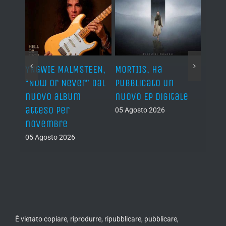
YNGWIE MALMSTEEN,
MORTIIS, ha
ROAD 
non
“Now Or Never” dal
pubblicato un
camb
nuovo album
nuovo EP digitale
il 13
atteso per
05 Agosto 2026
05 Ago
novembre
05 Agosto 2026
È vietato copiare, riprodurre, ripubblicare, pubblicare,