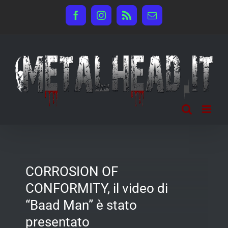
Salta
Facebook
Instagram
Rss
Email
al
contenuto
CORROSION OF
CONFORMITY, il video di
“Baad Man” è stato
presentato