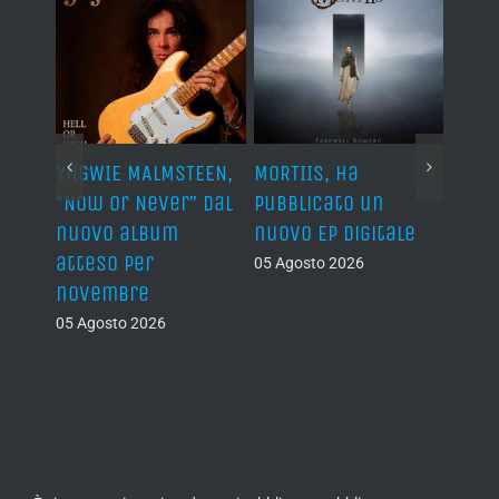
YNGWIE MALMSTEEN,
MORTIIS, ha
ROAD 
non
“Now Or Never” dal
pubblicato un
camb
nuovo album
nuovo EP digitale
il 13
atteso per
05 Agosto 2026
05 Ago
novembre
05 Agosto 2026