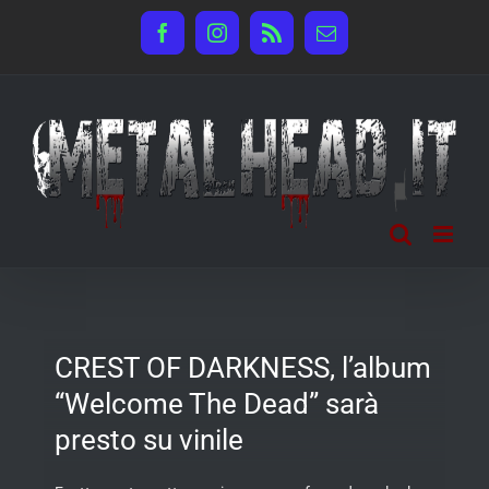
Salta
Facebook
Instagram
Rss
Email
al
contenuto
CREST OF DARKNESS, l’album
“Welcome The Dead” sarà
presto su vinile