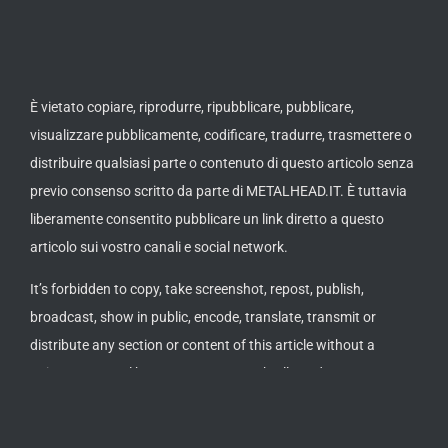
È vietato copiare, riprodurre, ripubblicare, pubblicare,
visualizzare pubblicamente, codificare, tradurre, trasmettere o
distribuire qualsiasi parte o contenuto di questo articolo senza
previo consenso scritto da parte di METALHEAD.IT. È tuttavia
liberamente consentito pubblicare un link diretto a questo
articolo sui vostro canali e social network.
It’s forbidden to copy, take screenshot, repost, publish,
broadcast, show in public, encode, translate, transmit or
distribute any section or content of this article without a
written approval by METALHEAD.IT. It’s allowed to post or
publish a direct link to this article on your channels or social
networks.