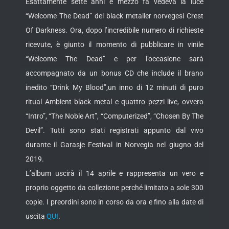
Esattamente sette anni e mezzo fa vedeva la luce
“Welcome The Dead” dei black metaller norvegesi Crest
Of Darkness. Ora, dopo l’incredibile numero di richieste
ricevute, è giunto il momento di pubblicare in vinile
“Welcome The Dead” e per l’occasione sarà
accompagnato da un bonus
CD che include il brano
inedito “Drink My Blood”,un inno di 12 minuti di puro
ritual Ambient black metal e quattro pezzi live, ovvero
“Intro”, “The Noble Art”, “Computerized”, “Chosen By The
Devil”. Tutti sono stati registrati appunto dal vivo
durante il Garasje Festival in Norvegia nel giugno del
2019.
L’album uscirà il 14 aprile e rappresenta un vero e
proprio oggetto da collezione perché limitato a sole 300
copie. I preordini sono in corso da ora e fino alla date di
uscita
QUI
.