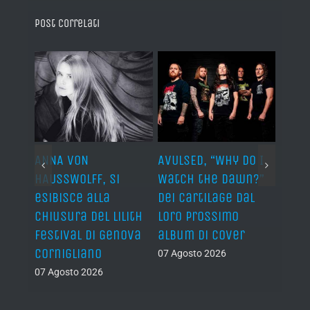
Post correlati
ARDS,
ANNA VON
AVULSED, “Why Do I
JOHN 
lo
HAUSSWOLFF, si
Watch the Dawn?”
ROCKE
esibisce alla
dei Cartilage dal
“The 
chiusura del Lilith
loro prossimo
Back”
Festival di Genova
album di cover
sing
Cornigliano
07 Agosto 2026
07 Ago
07 Agosto 2026