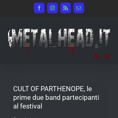
Salta
Facebook
Instagram
Rss
Email
al
contenuto
CULT OF PARTHENOPE, le
prime due band partecipanti
al festival