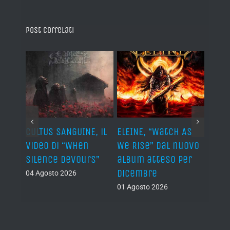
Post correlati
ST, al
CULTUS SANGUINE, il
ELEINE, “Watch As
AVUL
video di “When
We Rise” dal nuovo
dei 
e
Silence Devours”
album atteso per
del 
a
dicembre
04 Agosto 2026
31 Lug
01 Agosto 2026