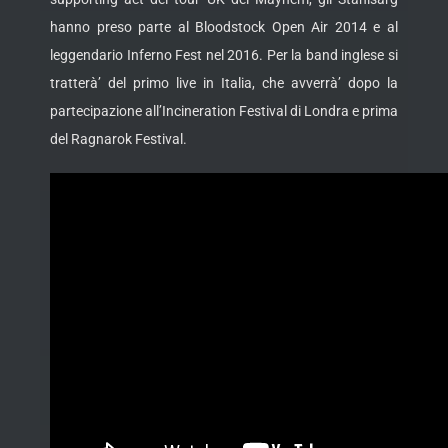
hanno preso parte al Bloodstock Open Air 2014 e al
leggendario Inferno Fest nel 2016. Per la band inglese si
tratterà’ del primo live in Italia, che avverrà’ dopo la
partecipazione all’Incineration Festival di Londra e prima
del Ragnarok Festival.