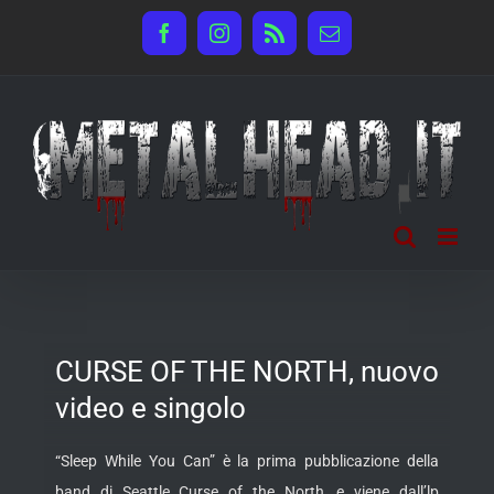
Salta
Facebook
Instagram
Rss
Email
al
contenuto
CURSE OF THE NORTH, nuovo
video e singolo
“Sleep While You Can” è la prima pubblicazione della
band di Seattle Curse of the North, e viene dall’lp