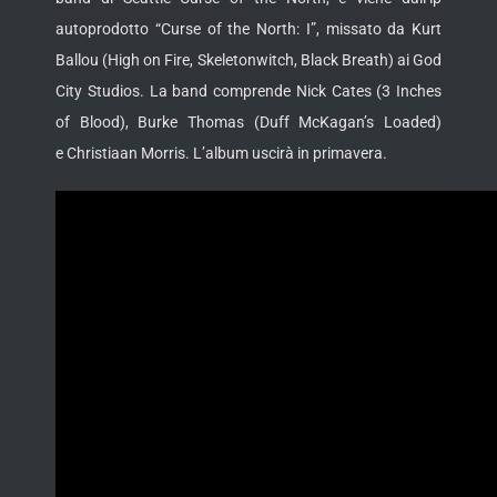
autoprodotto “Curse of the North: I”, missato da Kurt
Ballou (High on Fire, Skeletonwitch, Black Breath) ai God
City Studios. La band comprende Nick Cates (3 Inches
of Blood), Burke Thomas (Duff McKagan’s Loaded)
e Christiaan Morris. L’album uscirà in primavera.