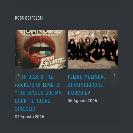
Post correlati
o I
JOHN DIVA & THE
FELINE MELINDA,
BELP
n?”
ROCKETS OF LOVE, è
annunciano il
i lav
al
“The Devil’s Got My
nuovo EP
disco
Back” il nuovo
2027
06 Agosto 2026
singolo!
05 Ago
07 Agosto 2026