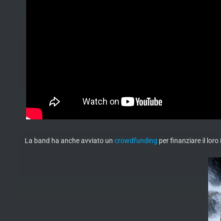
La band ha anche avviato un
crowdfunding
per finanziare il lor