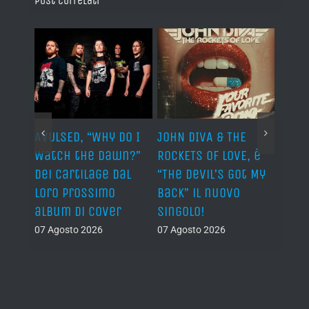
Post correlati
AVULSED, “Why Do I
JOHN DIVA & THE
FELIN
Watch the Dawn?”
ROCKETS OF LOVE, è
annu
dei Cartilage dal
“The Devil’s Got My
nuov
lith
loro prossimo
Back” il nuovo
06 Ago
nova
album di cover
singolo!
07 Agosto 2026
07 Agosto 2026