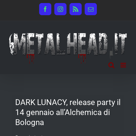
Salta
Facebook
Instagram
Rss
Email
al
contenuto
DARK LUNACY, release party il
14 gennaio all’Alchemica di
Bologna