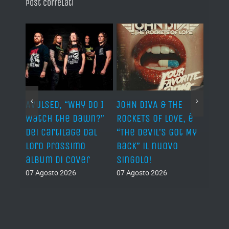
Post correlati
AVULSED, “Why Do I
JOHN DIVA & THE
FELIN
Watch the Dawn?”
ROCKETS OF LOVE, è
annu
dei Cartilage dal
“The Devil’s Got My
nuov
lith
loro prossimo
Back” il nuovo
06 Ago
nova
album di cover
singolo!
07 Agosto 2026
07 Agosto 2026