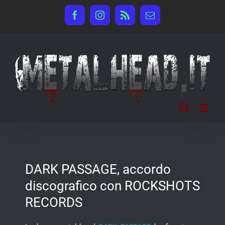
Salta
Facebook
Instagram
Rss
Email
al
contenuto
DARK PASSAGE, accordo
discografico con ROCKSHOTS
RECORDS