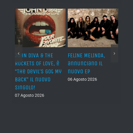
o I
JOHN DIVA & THE
FELINE MELINDA,
BELP
n?”
ROCKETS OF LOVE, è
annunciano il
i lav
al
“The Devil’s Got My
nuovo EP
disco
Back” il nuovo
2027
06 Agosto 2026
singolo!
05 Ago
07 Agosto 2026