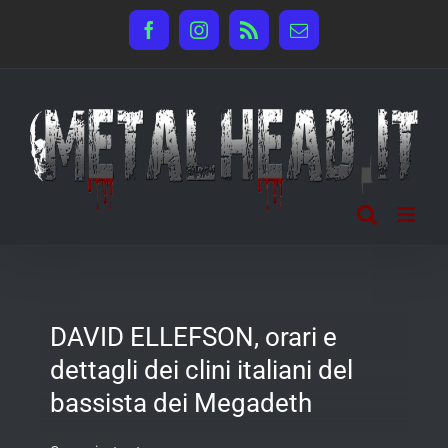
Salta
Facebook
Instagram
Rss
Email
al
contenuto
DAVID ELLEFSON, orari e
dettagli dei clini italiani del
bassista dei Megadeth