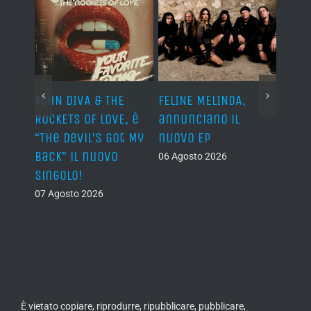
o I
JOHN DIVA & THE
FELINE MELINDA,
BELP
n?”
ROCKETS OF LOVE, è
annunciano il
i lav
al
“The Devil’s Got My
nuovo EP
disco
Back” il nuovo
2027
06 Agosto 2026
singolo!
05 Ago
07 Agosto 2026
È vietato copiare, riprodurre, ripubblicare, pubblicare,