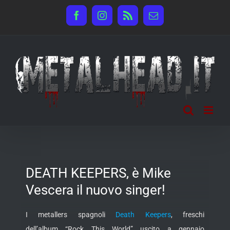
Salta
Facebook
Instagram
Rss
Email
al
contenuto
DEATH KEEPERS, è Mike
Vescera il nuovo singer!
I metallers spagnoli
Death Keepers
, freschi
dell’album “Rock This World” uscito a gennaio