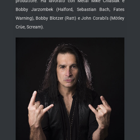
produttore. Ha lavorato con Metal Mike Chlasiak e
Bobby Jarzombek (Halford, Sebastian Bach, Fates
Warning), Bobby Blotzer (Ratt) e John Corabi’s (Mötley
Crüe, Scream).