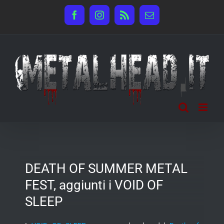
Salta
Facebook
Instagram
Rss
Email
al
contenuto
DEATH OF SUMMER METAL
FEST, aggiunti i VOID OF
SLEEP