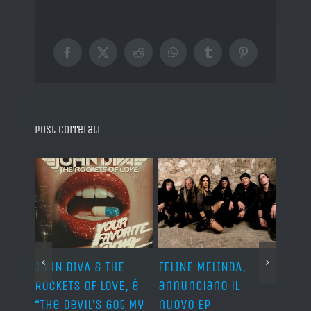
Facebook
X
Reddit
WhatsApp
Tumblr
Pinterest
Post correlati
o I
JOHN DIVA & THE
FELINE MELINDA,
BELP
n?”
ROCKETS OF LOVE, è
annunciano il
i lav
al
“The Devil’s Got My
nuovo EP
disco