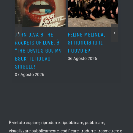
o I
JOHN DIVA & THE
FELINE MELINDA,
BELP
n?”
ROCKETS OF LOVE, è
annunciano il
i lav
al
“The Devil’s Got My
nuovo EP
disco
Back” il nuovo
2027
06 Agosto 2026
singolo!
05 Ago
07 Agosto 2026
È vietato copiare, riprodurre, ripubblicare, pubblicare,
visualizzare pubblicamente, codificare, tradurre, trasmettere o