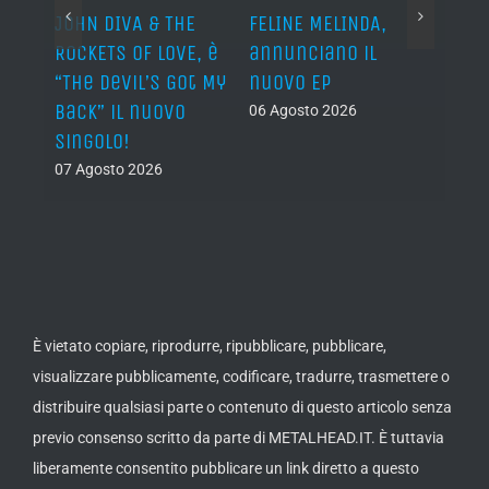
o I
JOHN DIVA & THE
FELINE MELINDA,
BELP
n?”
ROCKETS OF LOVE, è
annunciano il
i lav
al
“The Devil’s Got My
nuovo EP
disco
Back” il nuovo
2027
06 Agosto 2026
singolo!
05 Ago
07 Agosto 2026
È vietato copiare, riprodurre, ripubblicare, pubblicare,
visualizzare pubblicamente, codificare, tradurre, trasmettere o
distribuire qualsiasi parte o contenuto di questo articolo senza
previo consenso scritto da parte di METALHEAD.IT. È tuttavia
liberamente consentito pubblicare un link diretto a questo