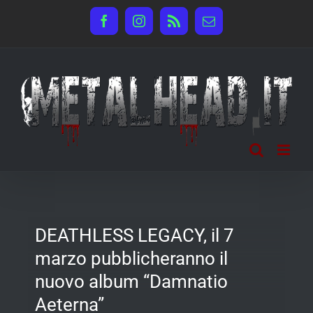
Salta
Facebook
Instagram
Rss
Email
al
contenuto
DEATHLESS LEGACY, il 7
marzo pubblicheranno il
nuovo album “Damnatio
Aeterna”