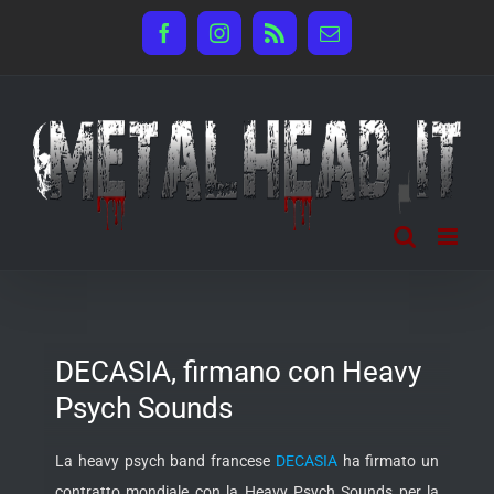
Salta
Facebook
Instagram
Rss
Email
al
contenuto
DECASIA, firmano con Heavy
Psych Sounds
La heavy psych band francese
DECASIA
ha firmato un
contratto mondiale con la Heavy Psych Sounds per la