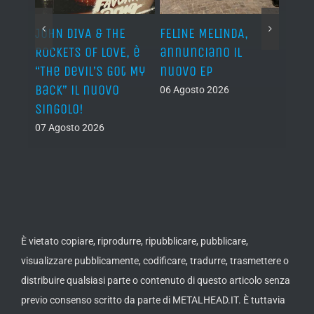
o I
JOHN DIVA & THE
FELINE MELINDA,
BELP
n?”
ROCKETS OF LOVE, è
annunciano il
i lav
al
“The Devil’s Got My
nuovo EP
disco
Back” il nuovo
2027
06 Agosto 2026
singolo!
05 Ago
07 Agosto 2026
È vietato copiare, riprodurre, ripubblicare, pubblicare,
visualizzare pubblicamente, codificare, tradurre, trasmettere o
distribuire qualsiasi parte o contenuto di questo articolo senza
previo consenso scritto da parte di METALHEAD.IT. È tuttavia