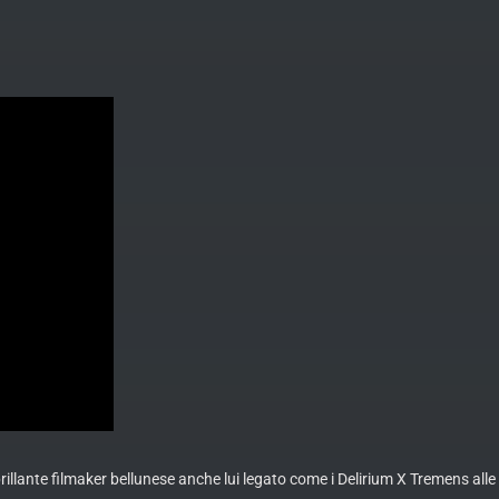
illante filmaker bellunese anche lui legato come i Delirium X Tremens all