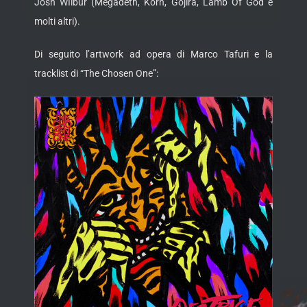
Josh WIlbur (Megadeth, Korn, Gojira, Lamb Of God e
molti altri).
Di seguito l’artwork ad opera di Marco Tafuri e la
tracklist di “The Chosen One”: