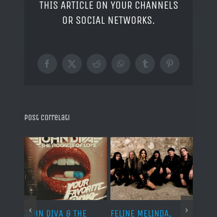
THIS ARTICLE ON YOUR CHANNELS
OR SOCIAL NETWORKS.
Facebook
X
Reddit
WhatsApp
Tumblr
Pinterest
Post correlati
o I
JOHN DIVA & THE
FELINE MELINDA,
BELP