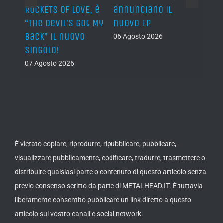
n?”
ROCKETS OF LOVE, è
annunciano il
i lav
al
“The Devil’s Got My
nuovo EP
disco
Back” il nuovo
2027
06 Agosto 2026
singolo!
05 Ago
07 Agosto 2026
È vietato copiare, riprodurre, ripubblicare, pubblicare,
visualizzare pubblicamente, codificare, tradurre, trasmettere o
distribuire qualsiasi parte o contenuto di questo articolo senza
previo consenso scritto da parte di METALHEAD.IT. È tuttavia
liberamente consentito pubblicare un link diretto a questo
articolo sui vostro canali e social network.