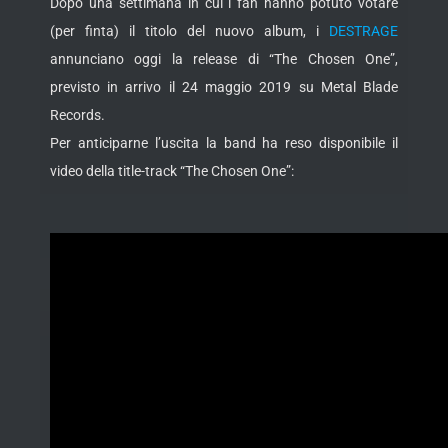
Dopo una settimana in cui i fan hanno potuto votare
(per finta) il titolo del nuovo album, i
DESTRAGE
annunciano oggi la release di “The Chosen One”,
previsto in arrivo il 24 maggio 2019 su Metal Blade
Records.
Per anticiparne l’uscita la band ha reso disponibile il
video della title-track “The Chosen One”: