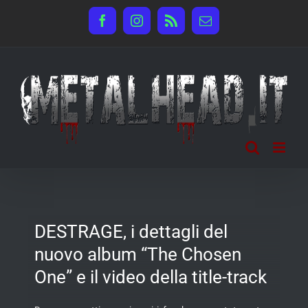
Salta
Facebook
Instagram
Rss
Email
al
contenuto
DESTRAGE, i dettagli del
nuovo album “The Chosen
One” e il video della title-track