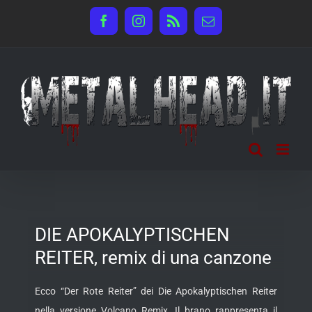
Salta
Facebook
Instagram
Rss
Email
al
contenuto
DIE APOKALYPTISCHEN
REITER, remix di una canzone
Ecco “Der Rote Reiter” dei Die Apokalyptischen Reiter
nella versione Volcano Remix. Il brano rappresenta il