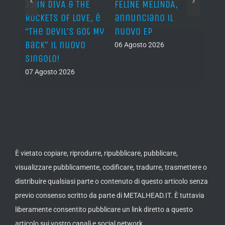
o I
JOHN DIVA & THE
FELINE MELINDA,
BELP
n?”
ROCKETS OF LOVE, è
annunciano il
i lav
al
“The Devil’s Got My
nuovo EP
disco
Back” il nuovo
2027
06 Agosto 2026
singolo!
05 Ago
07 Agosto 2026
È vietato copiare, riprodurre, ripubblicare, pubblicare,
visualizzare pubblicamente, codificare, tradurre, trasmettere o
distribuire qualsiasi parte o contenuto di questo articolo senza
previo consenso scritto da parte di METALHEAD.IT. È tuttavia
liberamente consentito pubblicare un link diretto a questo
articolo sui vostro canali e social network.