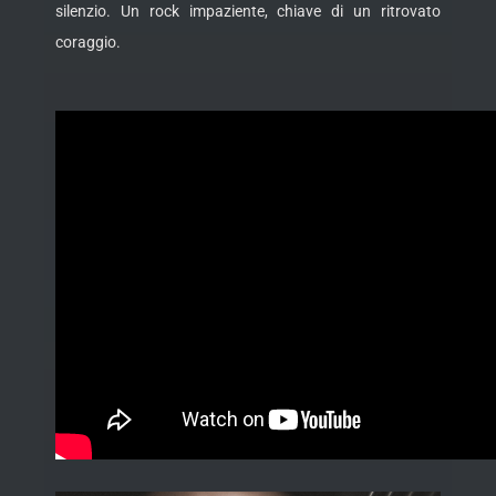
silenzio. Un rock impaziente, chiave di un ritrovato
coraggio.