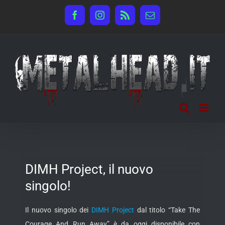
Salta
Facebook
Instagram
Rss
Email
al
contenuto
DIMH Project, il nuovo
singolo!
Il nuovo singolo dei
DIMH Project
dal titolo “Take The
Courage And Run Away” è da oggi disponibile con