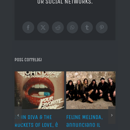
OR SOCIAL NETWORKS.
Facebook
X
Reddit
WhatsApp
Tumblr
Pinterest
Post correlati
o I
JOHN DIVA & THE
FELINE MELINDA,
BELP
n?”
ROCKETS OF LOVE, è
annunciano il
i lav