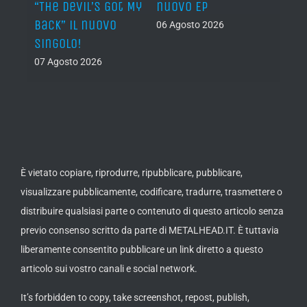
al
“The Devil’s Got My
nuovo EP
disco
Back” il nuovo
2027
06 Agosto 2026
singolo!
05 Ago
07 Agosto 2026
È vietato copiare, riprodurre, ripubblicare, pubblicare,
visualizzare pubblicamente, codificare, tradurre, trasmettere o
distribuire qualsiasi parte o contenuto di questo articolo senza
previo consenso scritto da parte di METALHEAD.IT. È tuttavia
liberamente consentito pubblicare un link diretto a questo
articolo sui vostro canali e social network.
It’s forbidden to copy, take screenshot, repost, publish,