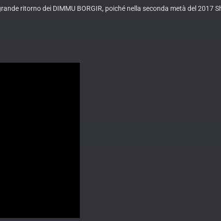
el grande ritorno dei DIMMU BORGIR, poiché nella seconda metà del 2017 S