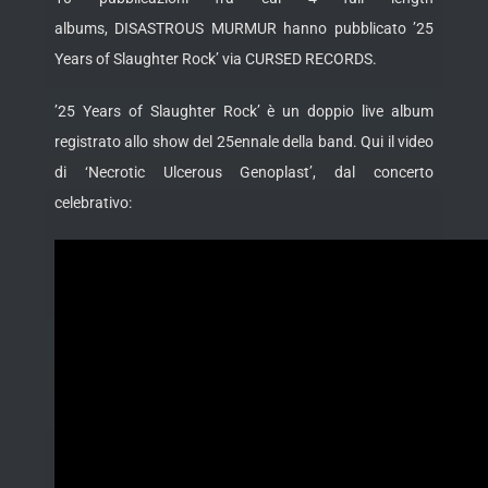
albums,
DISASTROUS MURMUR hanno pubblicato
’25
Years of Slaughter Rock’
via
CURSED RECORDS
.
’25 Years of Slaughter Rock’
è un doppio live album
registrato allo show del 25ennale della band. Qui il video
di
‘Necrotic Ulcerous Genoplast’, dal concerto
celebrativo: