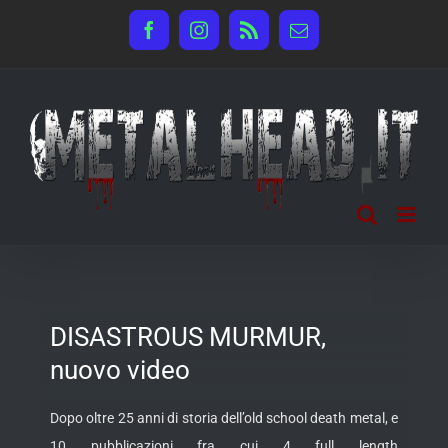
Salta
Facebook
Instagram
Rss
Email
al
contenuto
DISASTROUS MURMUR,
nuovo video
Dopo oltre 25 anni di storia dell’old school death metal, e
10 pubblicazioni fra cui 4 full length