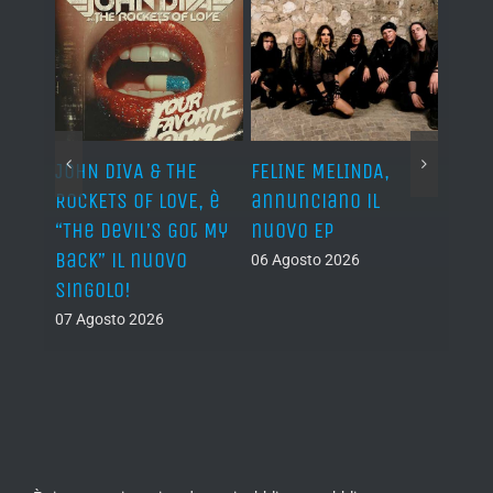
o I
JOHN DIVA & THE
FELINE MELINDA,
BELP
n?”
ROCKETS OF LOVE, è
annunciano il
i lav
al
“The Devil’s Got My
nuovo EP
disco
Back” il nuovo
2027
06 Agosto 2026
singolo!
05 Ago
07 Agosto 2026