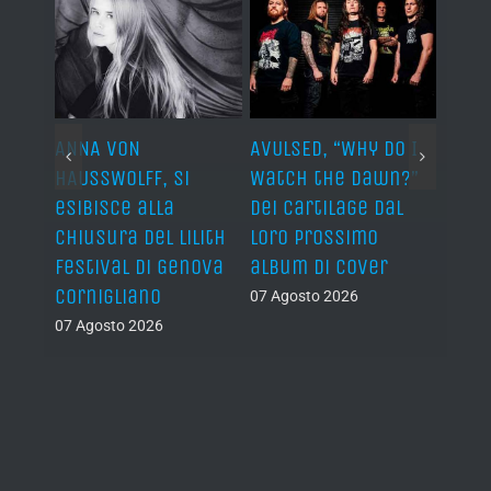
ARDS,
ANNA VON
AVULSED, “Why Do I
JOHN 
lo
HAUSSWOLFF, si
Watch the Dawn?”
ROCKE
esibisce alla
dei Cartilage dal
“The 
chiusura del Lilith
loro prossimo
Back”
Festival di Genova
album di cover
sing
Cornigliano
07 Agosto 2026
07 Ago
07 Agosto 2026