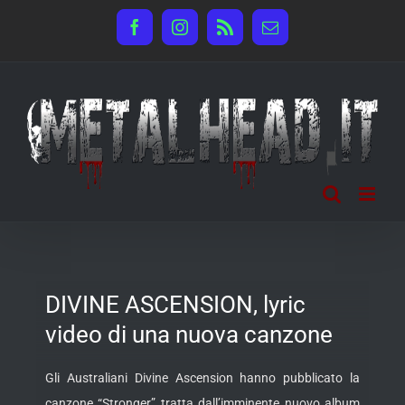
Salta
Facebook
Instagram
Rss
Email
al
contenuto
DIVINE ASCENSION, lyric
video di una nuova canzone
Gli Australiani Divine Ascension hanno pubblicato la
canzone “Stronger” tratta dall’imminente nuovo album