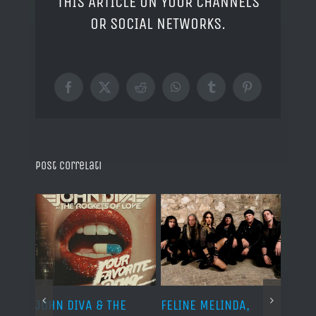
THIS ARTICLE ON YOUR CHANNELS
OR SOCIAL NETWORKS.
Facebook
X
Reddit
WhatsApp
Tumblr
Pinterest
Post correlati
o I
JOHN DIVA & THE
FELINE MELINDA,
BELP