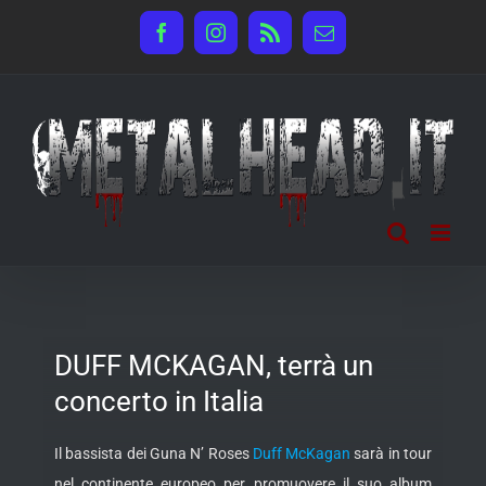
Salta
Facebook
Instagram
Rss
Email
al
contenuto
DUFF MCKAGAN, terrà un
concerto in Italia
Il bassista dei Guna N’ Roses
Duff McKagan
sarà in tour
nel continente europeo per promuovere il suo album