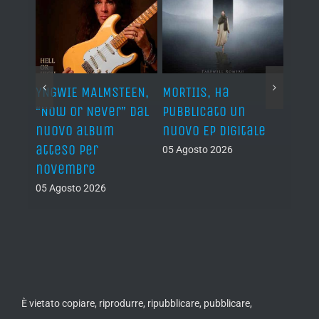
YNGWIE MALMSTEEN,
MORTIIS, ha
ROAD 
non
“Now Or Never” dal
pubblicato un
camb
nuovo album
nuovo EP digitale
il 13
atteso per
05 Agosto 2026
05 Ago
novembre
05 Agosto 2026
È vietato copiare, riprodurre, ripubblicare, pubblicare,