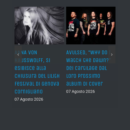
ARDS,
ANNA VON
AVULSED, “Why Do I
JOHN 
lo
HAUSSWOLFF, si
Watch the Dawn?”
ROCKE
esibisce alla
dei Cartilage dal
“The 
chiusura del Lilith
loro prossimo
Back”
Festival di Genova
album di cover
sing
Cornigliano
07 Agosto 2026
07 Ago
07 Agosto 2026