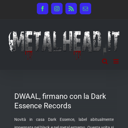
Salta
Facebook
Instagram
Rss
Email
al
contenuto
DWAAL, firmano con la Dark
Essence Records
Novità in casa Dark Essence, label abitualmente
impegnata nel black e nel metal estremo. Questa volta si