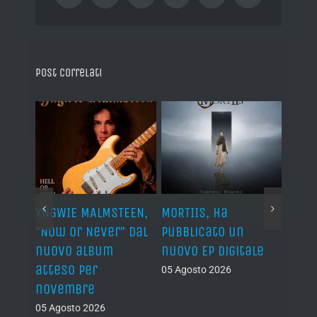
Post correlati
YNGWIE MALMSTEEN,
MORTIIS, ha
ROAD 
non
“Now Or Never” dal
pubblicato un
camb
nuovo album
nuovo EP digitale
il 13
atteso per
05 Agosto 2026
05 Ago
novembre
05 Agosto 2026