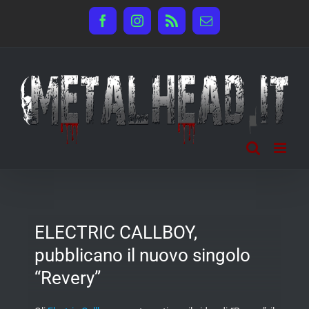
Salta
Facebook
Instagram
Rss
Email
al
contenuto
ELECTRIC CALLBOY,
pubblicano il nuovo singolo
“Revery”