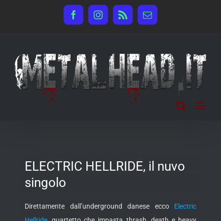
Salta
Facebook
Instagram
Rss
Email
al
contenuto
ELECTRIC HELLRIDE, il nuvo
singolo
Direttamente dall’underground danese ecco
Electric
Hellride
, quartetto che impasta thrash, death e heavy