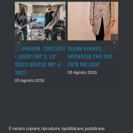
BELPHEGOR, conclusi
GLENN HUGHES,
YNGW
i lavori per il 13°
annuncia che non
“Now
disco atteso per il
farà più tour
nuov
2027
atte
05 Agosto 2026
nove
05 Agosto 2026
05 Ago
È vietato copiare, riprodurre, ripubblicare, pubblicare,