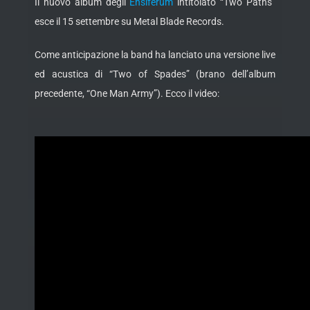
Il nuovo album degli
Ensiferum
intitolato “Two Paths”
esce il 15 settembre su Metal Blade Records.
Come anticipazione la band ha lanciato una versione live
ed acustica di “Two of Spades” (brano dell’album
precedente, “One Man Army”). Ecco il video: