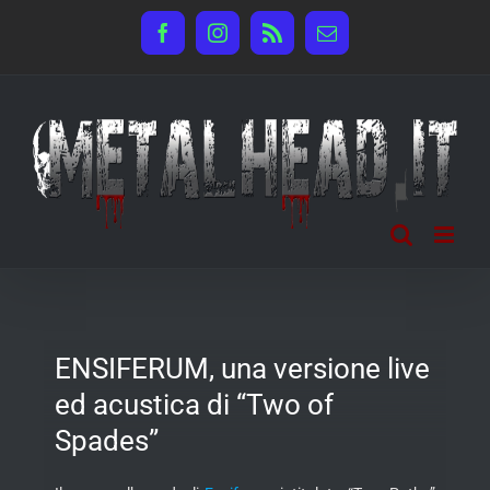
Salta
Facebook
Instagram
Rss
Email
al
contenuto
ENSIFERUM, una versione live
ed acustica di “Two of
Spades”