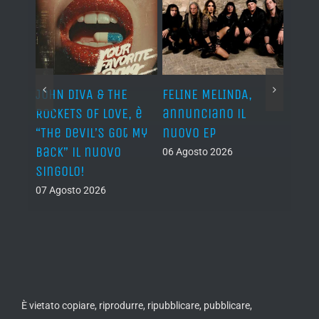
o I
JOHN DIVA & THE
FELINE MELINDA,
n?”
ROCKETS OF LOVE, è
annunciano il
al
“The Devil’s Got My
nuovo EP
Back” il nuovo
06 Agosto 2026
singolo!
07 Agosto 2026
È vietato copiare, riprodurre, ripubblicare, pubblicare,