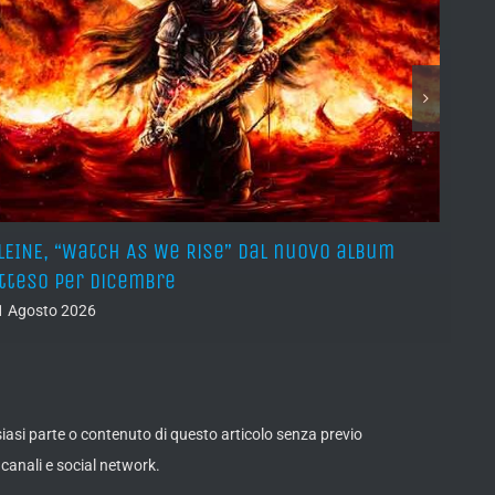
LEINE, “Watch As We Rise” dal nuovo album
AVUL
tteso per dicembre
pros
1 Agosto 2026
31 Lug
lsiasi parte o contenuto di questo articolo senza previo
canali e social network.