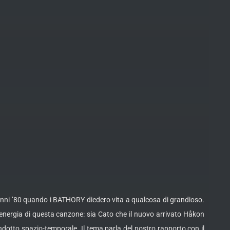
li anni ’80 quando i BATHORY diedero vita a qualcosa di grandioso.
nergia di questa canzone: sia Cato che il nuovo arrivato Håkon
condotto spazio-temporale. Il tema parla del nostro rapporto con il