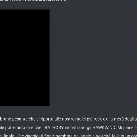
un brano pesante che ci riporta alle nostre radici più rock e alla metà deg
ale potremmo dire che i BATHORY incontrano gli HAWKWIND. Mi piace l’e
l finale. Che viaggio! Il finale sembra un viaggio a velocità folle in un 