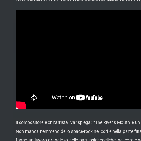
Il compositore e chitarrista Ivar spiega: “‘The River’s Mouth’ è 
Non manca nemmeno dello space-rock nei cori e nella parte fin
fanno un lavoro grandioso nelle parti psichedeliche, nel coro e ne