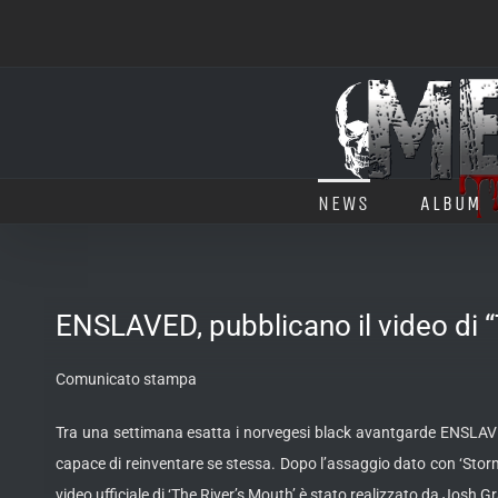
Salta
al
contenuto
NEWS
ALBUM
ENSLAVED, pubblicano il video di 
Comunicato stampa
Tra una settimana esatta i norvegesi black avantgarde ENSLAVED
capace di
reinventare se stessa. Dopo l’assaggio dato con ‘Storm 
video ufficiale di ‘The River’s Mouth’ è stato realizzato da J