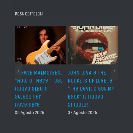
Post correlati
 THE
FELINE MELINDA,
BELPHEGOR, conclusi
G
OVE, è
annunciano il
i lavori per il 13°
a
 Got My
nuovo EP
disco atteso per il
f
ovo
2027
06 Agosto 2026
05
05 Agosto 2026