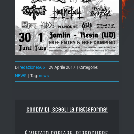
Di
redazione666
|
29 Aprile 2017
|
Categorie:
NEWS
|
Tag:
news
Condividi, Scegli la piattaforma!
È VIETATO COPIARE, RIPRODURRE,