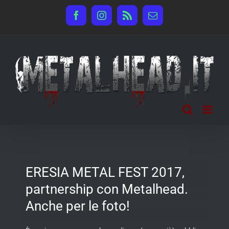
Salta
Facebook
Instagram
Rss
Email
al
contenuto
ERESIA METAL FEST 2017,
partnership con Metalhead.
Anche per le foto!