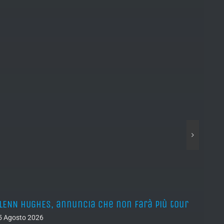
LENN HUGHES, annuncia che non farà più tour
YNGW
albu
5 Agosto 2026