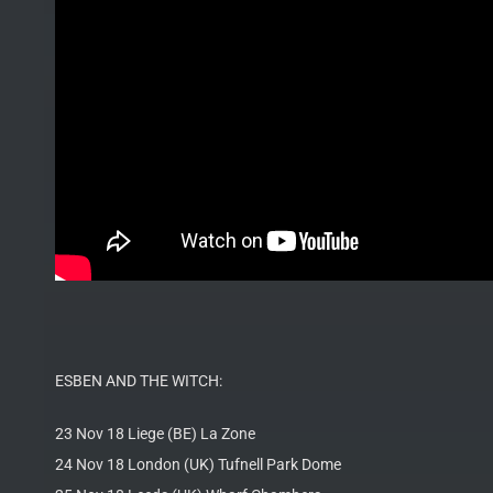
ESBEN AND THE WITCH:
23 Nov 18 Liege (BE) La Zone
24 Nov 18 London (UK) Tufnell Park Dome