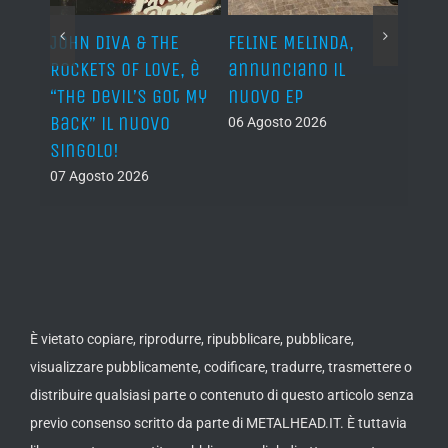
o I
JOHN DIVA & THE
FELINE MELINDA,
BELP
n?”
ROCKETS OF LOVE, è
annunciano il
i lav
al
“The Devil’s Got My
nuovo EP
disco
Back” il nuovo
2027
06 Agosto 2026
singolo!
05 Ago
07 Agosto 2026
È vietato copiare, riprodurre, ripubblicare, pubblicare,
visualizzare pubblicamente, codificare, tradurre, trasmettere o
distribuire qualsiasi parte o contenuto di questo articolo senza
previo consenso scritto da parte di METALHEAD.IT. È tuttavia