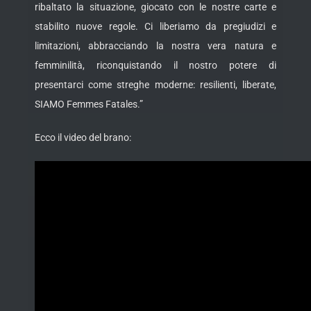
ribaltato la situazione, giocato con le nostre carte e
stabilito nuove regole. Ci liberiamo da pregiudizi e
limitazioni, abbracciando la nostra vera natura e
femminilità, riconquistando il nostro potere di
presentarci come streghe moderne: resilienti, liberate,
SIAMO Femmes Fatales.”
Ecco il video del brano: