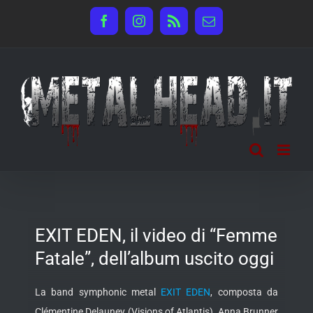
Salta
Facebook
Instagram
Rss
Email
al
contenuto
EXIT EDEN, il video di “Femme
Fatale”, dell’album uscito oggi
La band symphonic metal
EXIT EDEN
, composta da
Clémentine Delauney (Visions of Atlantis), Anna Brunner