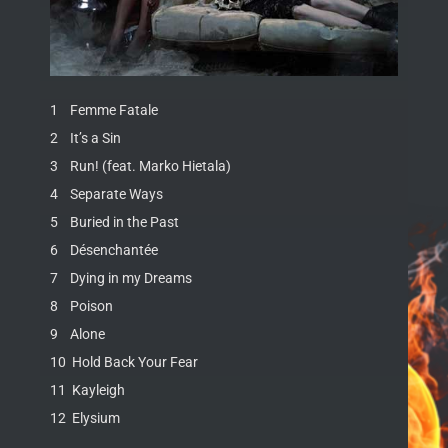
1 Femme Fatale
2 It’s a Sin
3 Run! (feat. Marko Hietala)
4 Separate Ways
5 Buried in the Past
6 Désenchantée
7 Dying in my Dreams
8 Poison
9 Alone
10 Hold Back Your Fear
11 Kayleigh
12 Elysium