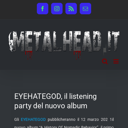
Salta
Facebook
Instagram
Rss
Email
al
contenuto
EYEHATEGOD, il listening
party del nuovo album
Gli
EYEHATEGOD
pubblicheranno il 12 marzo 202 1il
nuovo album “A History Of Nomadic Behavior”, il primo