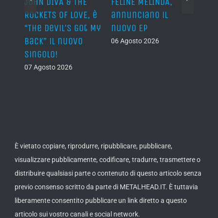
o I
JOHN DIVA & THE
FELINE MELINDA,
BELP
n?”
ROCKETS OF LOVE, è
annunciano il
i lav
al
“The Devil’s Got My
nuovo EP
disco
Back” il nuovo
2027
06 Agosto 2026
singolo!
05 Ago
07 Agosto 2026
È vietato copiare, riprodurre, ripubblicare, pubblicare,
visualizzare pubblicamente, codificare, tradurre, trasmettere o
distribuire qualsiasi parte o contenuto di questo articolo senza
previo consenso scritto da parte di METALHEAD.IT. È tuttavia
liberamente consentito pubblicare un link diretto a questo
articolo sui vostro canali e social network.